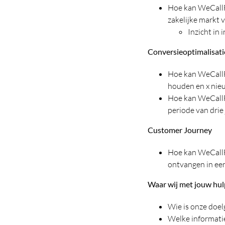
Hoe kan WeCallFo
zakelijke markt 
Inzicht in 
Conversieoptimalisati
Hoe kan WeCallFo
houden en x nieu
Hoe kan WeCallF
periode van drie 
Customer Journey
Hoe kan WeCallF
ontvangen in een
Waar wij met jouw hul
Wie is onze doel
Welke informati