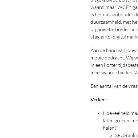
waard, maar WCFY gaat 
is het dié aanhouder d
duurzaamheid, met het
organisatie breder uit
stagiair(e) digital mark
Aan de hand van jouw w
mooie opdracht. Wij wi
in een korter tijdsbes
meerwaarde bieden. We
Een aantal van de vraag
Verkeer
Hoeveelheid maa
laten groeien me
halen?
SEO-rankin