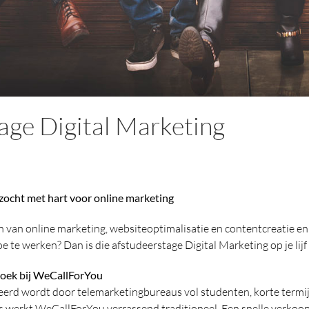
age Digital Marketing
zocht met hart voor online marketing
len van online marketing, websiteoptimalisatie en contentcreatie e
e te werken? Dan is die afstudeerstage Digital Marketing op je lijf
oek bij WeCallForYou
geerd wordt door telemarketingbureaus vol studenten, korte termi
 werkt WeCallForYou verrassend traditioneel. Een snelle verkoop i