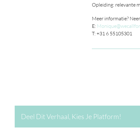
Opleiding: relevante 
Meer informatie? Nee
E:
Monique@wecallfor
T: +31 6 55105301
Deel Dit Verhaal, Kies Je Platform!