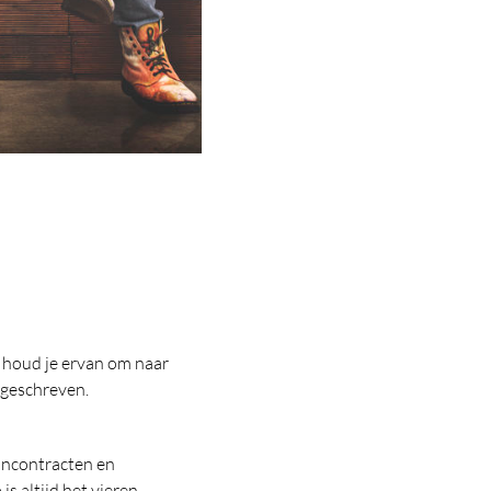
n houd je ervan om naar
 geschreven.
jncontracten en
s altijd het vieren