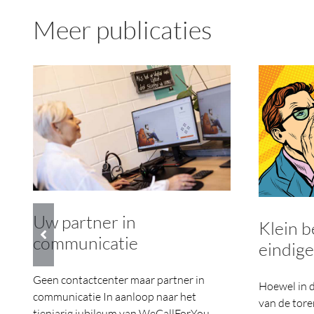
Meer publicaties
Uw partner in
Klein 
communicatie
eindig
Geen contactcenter maar partner in
Hoewel in 
communicatie In aanloop naar het
van de tore
tienjarig jubileum van WeCallForYou