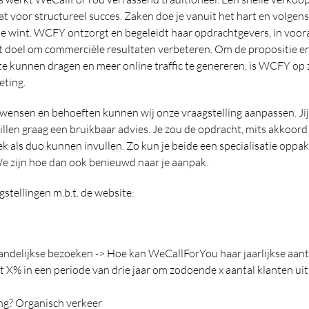
voor structureel succes. Zaken doe je vanuit het hart en volgens 
ie wint. WCFY ontzorgt en begeleidt haar opdrachtgevers, in voora
 doel om commerciële resultaten verbeteren. Om de propositie en 
 te kunnen dragen en meer online traffic te genereren, is WCFY op
eting.
ensen en behoeften kunnen wij onze vraagstelling aanpassen. Jij 
llen graag een bruikbaar advies. Je zou de opdracht, mits akkoord 
tek als duo kunnen invullen. Zo kun je beide een specialisatie opp
 zijn hoe dan ook benieuwd naar je aanpak.
stellingen m.b.t. de website:
ndelijkse bezoeken -> Hoe kan WeCallForYou haar jaarlijkse aant
t X% in een periode van drie jaar om zodoende x aantal klanten uit
g? Organisch verkeer