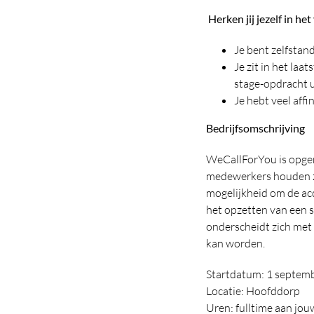
Herken jij jezelf in he
Je bent zelfstand
Je zit in het laa
stage-opdracht 
Je hebt veel affi
Bedrijfsomschrijving
WeCallForYou is opgeri
medewerkers houden zij
mogelijkheid om de acq
het opzetten van een 
onderscheidt zich met 
kan worden.
Startdatum: 1 septem
Locatie: Hoofddorp
Uren: fulltime aan jo