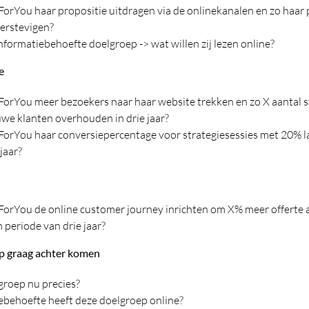
rYou haar propositie uitdragen via de onlinekanalen en zo haar p
verstevigen?
informatiebehoefte doelgroep -> wat willen zij lezen online?
e
rYou meer bezoekers naar haar website trekken en zo X aantal s
we klanten overhouden in drie jaar?
orYou haar conversiepercentage voor strategiesessies met 20% la
jaar?
orYou de online customer journey inrichten om X% meer offerte 
 periode van drie jaar?
p graag achter komen
groep nu precies?
ebehoefte heeft deze doelgroep online?