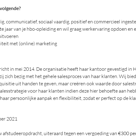
t volgende?
ig, communicatief, sociaal vaardig, positief en commercieel ingest
tste jaar van je hbo-opleiding en wil graag werkervaring opdoen en 
uitvoeren
niteit met (online) marketing
cht in mei 2014. De organisatie heeft haar kantoor gevestigd in 
 zich bezig met het gehele salesproces van haar klanten. Wij bie
uisitie uit handen te geven, maar creëren ook waarde door salest
salesstrategie voor haar klanten indien deze hier behoefte aan h
haar persoonlijke aanpak en flexibiliteit, zodat er perfect op de k
ber 2021
uw afstudeeropdracht, uiteraard tegen een vergoeding van €300 p