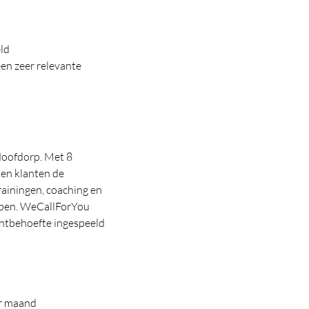
eld
een zeer relevante
Hoofdorp. Met 8
den klanten de
rainingen, coaching en
ebben. WeCallForYou
lantbehoefte ingespeeld
er maand