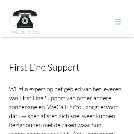
Ga
naar
inhoud
Toggl
Navig
Over ons
Batterijen
First Line Support
First Line Support
Wij zijn expert op het gebied van het leveren
van First Line Support van onder andere
Diensten
zonnepanelen. WeCallForYou zorgt ervoor
dat uw specialisten zich snel weer kunnen
Klanten
bezighouden met de zaken waar hun
expertise noodzakelijk is. Ons team neemt