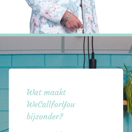
Wat maakt
WeCallforYou
bijzonder?