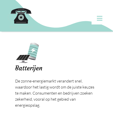
Ga
naar
inhoud
Toggl
Navig
Over ons
Batterijen
First Line Support
Batterijen
De zonne-energiemarkt verandert snel,
Diensten
waardoor het lastig wordt om de juiste keuzes
te maken. Consumenten en bedrijven zoeken
zekerheid, vooral op het gebied van
Klanten
energieopslag.