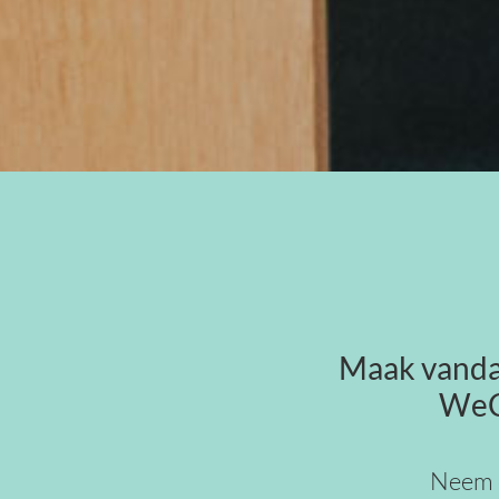
Maak vanda
WeCa
Neem c