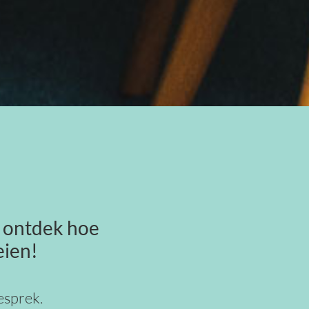
 ontdek hoe
eien!
esprek.