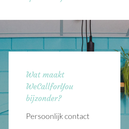
Wat maakt
WeCallforYou
bijzonder?
Persoonlijk contact