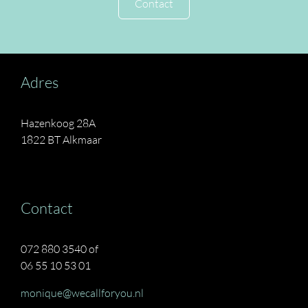
Contact
Adres
Hazenkoog 28A
1822 BT Alkmaar
Contact
072 880 3540 of
06 55 10 53 01
monique@wecallforyou.nl