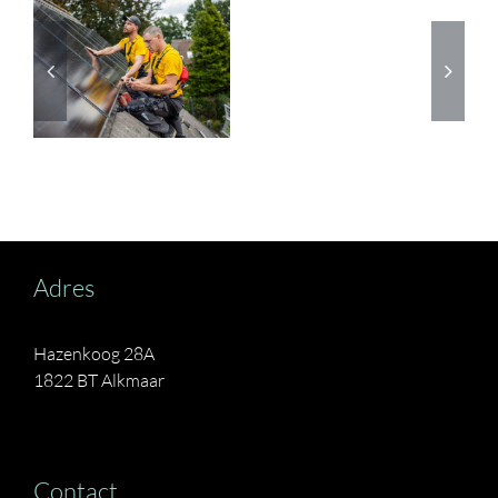
Interview
N
met
Rob
N
van
N
der
Marck
Adres
Hazenkoog 28A
1822 BT Alkmaar
Contact