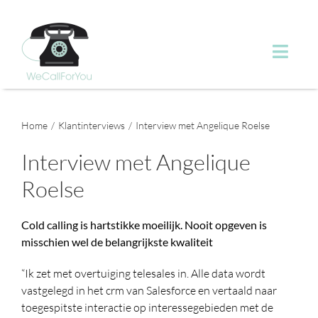
Ga
naar
inhoud
Toggl
Navig
Over ons
Home
Klantinterviews
Interview met Angelique Roelse
Batterijen
Interview met Angelique
Roelse
First Line Support
Cold calling is hartstikke moeilijk. Nooit opgeven is
Diensten
misschien wel de belangrijkste kwaliteit
“Ik zet met overtuiging telesales in. Alle data wordt
Klanten
vastgelegd in het crm van Salesforce en vertaald naar
toegespitste interactie op interessegebieden met de